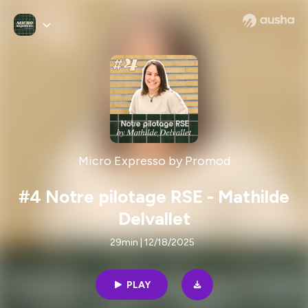
Micro Expresso by Promod
#4 Notre pilotage RSE - Mathilde
Delvallet
29min | 12/18/2025
PLAY