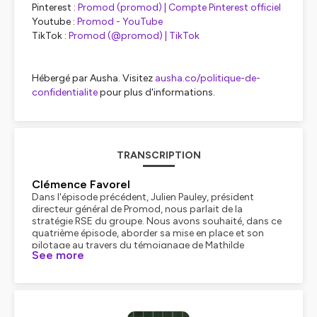
Pinterest :
Promod (promod) | Compte Pinterest officiel
Youtube :
Promod - YouTube
TikTok :
Promod (@promod) | TikTok
Hébergé par Ausha. Visitez
ausha.co/politique-de-
confidentialite
pour plus d'informations.
TRANSCRIPTION
Clémence Favorel
Dans l'épisode précédent, Julien Pauley, président
directeur général de Promod, nous parlait de la
stratégie RSE du groupe. Nous avons souhaité, dans ce
quatrième épisode, aborder sa mise en place et son
pilotage au travers du témoignage de Mathilde
See more
Delvallée, responsable RSE chez Promod. Dans cet
épisode, Mathilde abordera avec nous les
problématiques et enjeux du pilotage de la stratégie
RSE du groupe, mais également ses convictions vis-à-
vis des enjeux de demain. Bonne écoute ! Bonjour