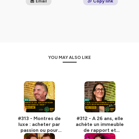
Email
Copy link
🚀 Aidez le podcast à décoller 👇
🎧 Abonnez-vous !
🌐 Partagez un max autour de vous.
⭐⭐⭐⭐⭐ Laissez un commentaire 5 étoiles.
Bonne écoute & à très vite sur Money Tree ! 🌳
Hébergé par Ausha. Visitez
ausha.co/politique-de-
YOU MAY ALSO LIKE
confidentialite
pour plus d'informations.
#313 - Montres de
#312 - A 26 ans, elle
luxe : acheter par
achète un immeuble
passion ou pour
de rapport et
gagner de l'argent
quitte son CDI pour