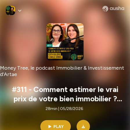
Money Tree, le podcast Immobilier & Investissement
d'Artae
#311 - Comment estimer le vrai
prix de votre bien immobilier ?
(Edith Balière / Camille Grimal)
28min | 05/28/2026
PLAY