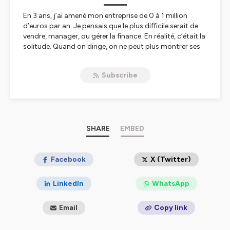
En 3 ans, j’ai amené mon entreprise de 0 à 1 million
d’euros par an. Je pensais que le plus difficile serait de
vendre, manager, ou gérer la finance. En réalité, c’était la
solitude. Quand on dirige, on ne peut plus montrer ses
doutes. Alors j’ai créé des dîners mensuels entre
entrepreneuses, pour partager nos problématiques et
Subscribe
s’aider mutuellement. Ce podcast prolonge ces
échanges : un lieu authentique où l’on apprend
ensemble, comme patronnes et comme femmes.
Bienvenue dans Le Divan des Patronnes.
Hébergé par Ausha. Visitez
SHARE
ausha.co/politique-de-
EMBED
confidentialite
pour plus d'informations.
Facebook
X (Twitter)
LinkedIn
WhatsApp
Email
Copy link