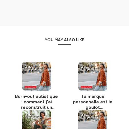
YOU MAY ALSO LIKE
Burn-out autistique
Ta marque
: comment j'ai
personnelle est le
reconstruit un
goulot
business
d'étranglement de
compatible avec
ta croissance
mon