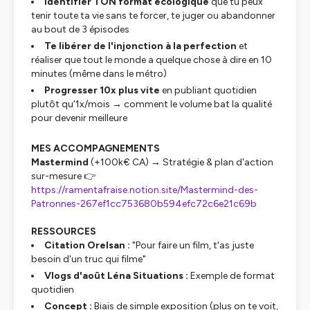
Identifier TON format écologique
que tu peux
tenir toute ta vie sans te forcer, te juger ou abandonner
au bout de 3 épisodes
Te libérer de l'injonction à la perfection
et
réaliser que tout le monde a quelque chose à dire en 10
minutes (même dans le métro)
Progresser 10x plus vite
en publiant quotidien
plutôt qu'1x/mois → comment le volume bat la qualité
pour devenir meilleure
MES ACCOMPAGNEMENTS
Mastermind
(+100k€ CA) → Stratégie & plan d'action
sur-mesure 👉
https://ramentafraise.notion.site/Mastermind-des-
Patronnes-267ef1cc753680b594efc72c6e21c69b
RESSOURCES
Citation Orelsan :
"Pour faire un film, t'as juste
besoin d'un truc qui filme"
Vlogs d'août Léna Situations :
Exemple de format
quotidien
Concept :
Biais de simple exposition (plus on te voit,