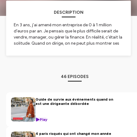
DESCRIPTION
En 3 ans, j’ai amené mon entreprise de 0 à 1 million
d’euros par an. Je pensais que le plus difficile serait de
vendre, manager, ou gérer la finance. En réalité, c’était la
solitude. Quand on dirige, on ne peut plus montrer ses
doutes. Alors j’ai créé des dîners mensuels entre
entrepreneuses, pour partager nos problématiques et
s’aider mutuellement. Ce podcast prolonge ces
échanges : un lieu authentique où l’on apprend
ensemble, comme patronnes et comme femmes.
46 EPISODES
Bienvenue dans Le Divan des Patronnes.
Hébergé par Ausha. Visitez
ausha.co/politique-de-
confidentialite
pour plus d'informations.
Guide de survie aux événements quand on
est une dirigeante débordée
Play
4 paris risqués qui ont changé mon année