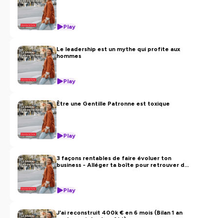
Play
Le leadership est un mythe qui profite aux
hommes
Play
Être une Gentille Patronne est toxique
Play
3 façons rentables de faire évoluer ton
business - Alléger ta boîte pour retrouver de
l'oxygène
Play
J'ai reconstruit 400k € en 6 mois (Bilan 1 an