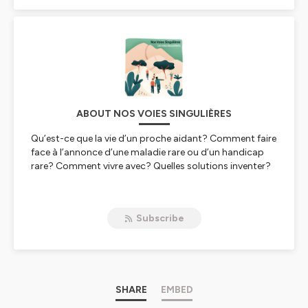
ABOUT NOS VOIES SINGULIÈRES
Qu’est-ce que la vie d’un proche aidant? Comment faire
face à l’annonce d’une maladie rare ou d’un handicap
rare? Comment vivre avec? Quelles solutions inventer?
Dans nos Nos Voies Singulières, la parole est donnée à
des proches aidant·es et patient·es concerné·es par des
Subscribe
maladies rares et handicaps rares. Ces témoins ont fait
de leur différence une force et à travers leur voix, ils et
elles nous racontent leurs histoires, leurs parcours, leurs
voies singulières.
Hébergé par Ausha. Visitez
SHARE
ausha.co/politique-de-
EMBED
confidentialite
pour plus d'informations.