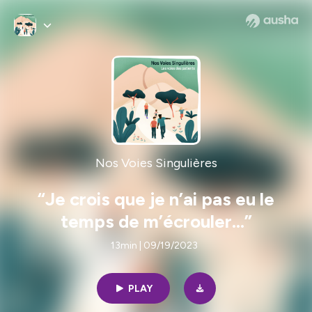
Nos Voies Singulières
“Je crois que je n’ai pas eu le
temps de m’écrouler…”
13min | 09/19/2023
PLAY