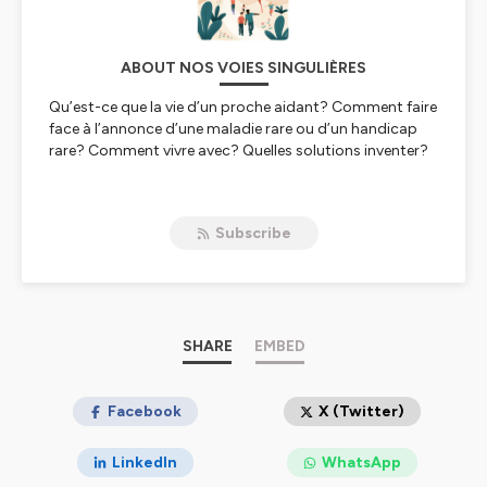
ABOUT NOS VOIES SINGULIÈRES
Qu’est-ce que la vie d’un proche aidant? Comment faire
face à l’annonce d’une maladie rare ou d’un handicap
rare? Comment vivre avec? Quelles solutions inventer?
Dans nos Nos Voies Singulières, la parole est donnée à
des proches aidant·es et patient·es concerné·es par des
Subscribe
maladies rares et handicaps rares. Ces témoins ont fait
de leur différence une force et à travers leur voix, ils et
elles nous racontent leurs histoires, leurs parcours, leurs
voies singulières.
Hébergé par Ausha. Visitez
SHARE
ausha.co/politique-de-
EMBED
confidentialite
pour plus d'informations.
Facebook
X (Twitter)
LinkedIn
WhatsApp