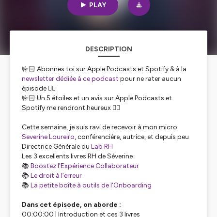
PLAY
DESCRIPTION
🤟🏻 Abonnes toi sur Apple Podcasts et Spotify & à la
newsletter dédiée à ce podcast
pour ne rater aucun
épisode 👉🏻
🤟🏻 Un 5 étoiles et un avis sur Apple Podcasts et
Spotify me rendront heureux 👉🏻
Cette semaine, je suis ravi de recevoir à mon micro
Severine Loureiro
, conférencière, autrice, et depuis peu
Directrice Générale du
Lab RH
Les 3 excellents livres RH de Séverine :
📚
Boostez l’Expérience Collaborateur
📚
Le droit à l’erreur
📚
La petite boîte à outils de l'Onboarding
Dans cet épisode, on aborde :
00:00:00 | Introduction et ces 3 livres