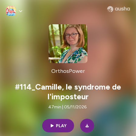
OrthosPower
#114_Camille, le syndrome de
l'imposteur
47min | 05/11/2026
PLAY