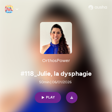
OrthosPower
#118_Julie, la dysphagie
50min | 06/01/2026
PLAY