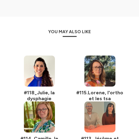
YOU MAY ALSO LIKE
#118_Julie, la
#115.Lorene, l'ortho
dysphagie
et les tsa
#114_Camille, le
#113_Jérôme et