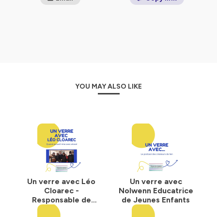
regénérer de la confiance en soi et en l'Autre, de soutenir
matériellement et de redonner à ceux qui l'ont perdu leur
pouvoir d'agir.
Hébergé par Ausha. Visitez
ausha.co/politique-de-
confidentialite
pour plus d'informations.
YOU MAY ALSO LIKE
Un verre avec Léo
Un verre avec
Cloarec -
Nolwenn Educatrice
Responsable de
de Jeunes Enfants
l'Espace Marcel