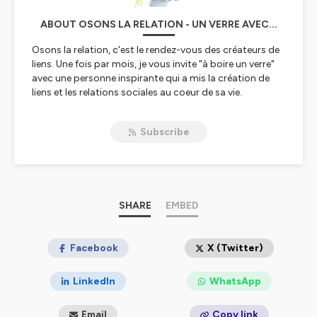
ABOUT OSONS LA RELATION - UN VERRE AVEC...
Osons la relation, c'est le rendez-vous des créateurs de
liens. Une fois par mois, je vous invite "à boire un verre"
avec une personne inspirante qui a mis la création de
liens et les relations sociales au coeur de sa vie.
On boit un verre ensemble comme après une maraude,
une réunion, une distribution ou une permanence ! Un
Subscribe
verre pour débriefer, s'inspirer, regarder notre action et
la création de liens avec un nouveau souffle !
Je m'appelle Anne-Paule Lerosier, je suis coach
professionnelle, animatrice et formatrice. Je crée des
outils pour les acteurs du lien social et de la solidarité,
SHARE
EMBED
professionnels et bénévoles. Tu sais, ceux qui donnent
beaucoup, voire plus, à d'autres qui ont besoin de liens !
Ceux que j'appelle les créateurs de liens sont en fait des
Facebook
X (Twitter)
acteurs de solidarité. Ils ont pour mission d'aller vers, de
rencontrer, d'accompagner, de soutenir des personnes
LinkedIn
WhatsApp
éloignées du monde par l'exclusion, la précarité. Ils font
ces actions dans le but de de recréer des relations, de
Email
Copy link