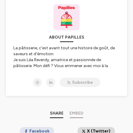
ABOUT PAPILLES
La pâtisserie, c'est avant tout une histoire de goût, de
saveurs et d'émotion.
Je suis Léa Reverdy, amatrice et passionnée de
pâtisserie. Mon défi ? Vous emmener avec moi à la
découverte de ce qui fait VRAIMENT un bon dessert.
L'objectif ultime ?
Trouver la recette parfaite qui
Subscribe
fera fondre vos papilles.
Vous êtes sur le point d'écouter un nouvel épisode de
Papilles
. C'est le podcast de pâtisserie qui part à la
rencontre des meilleurs chefs pâtissier pour
comprendre l'émotion et les saveurs qui les animent au
quotidien lorsqu'ils créent leurs desserts d'exception.
SHARE
EMBED
Pour découvrir l'univers Papilles, ça se passe sur :
papillespodcast.com
Facebook
X (Twitter)