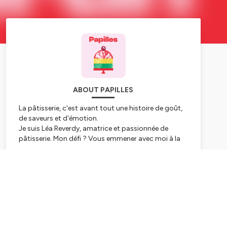
ABOUT PAPILLES
La pâtisserie, c'est avant tout une histoire de goût,
de saveurs et d'émotion.
Je suis Léa Reverdy, amatrice et passionnée de
pâtisserie. Mon défi ? Vous emmener avec moi à la
découverte de ce qui fait VRAIMENT un bon dessert.
L'objectif ultime ?
Trouver la recette parfaite qui
Subscribe
fera fondre vos papilles.
Vous êtes sur le point d'écouter un nouvel épisode
de
Papilles
. C'est le podcast de pâtisserie qui part à
la rencontre des meilleurs chefs pâtissier pour
comprendre l'émotion et les saveurs qui les animent
au quotidien lorsqu'ils créent leurs desserts