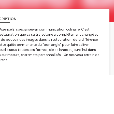
CRIPTION
’Agence B, spécialisée en communication culinaire. C’est
stauration que sa sa trajectoire a complètement changé et
e du pouvoir des images dans la restauration, de la différence
ette quête permanente du “bon angle” pour faire saliver.
isuelle sous toutes ses formes, elle se lance aujourd’hui dans
es sur mesure, entremets personnalisés… Un nouveau terrain de
trent.
.
ie.
ok, TikTok… faut-il vraiment être partout ?
ules à pâtisserie personnalisés.
r les métiers de bouche.