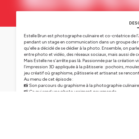
DES
Estelle Brun est photographe culinaire et co-créatrice de l
pendant un stage en communication dans un groupe de re
qu’elle a décidé de se dédier à la photo. Ensemble, on parl
entre photo et vidéo, des réseaux sociaux, mais aussi de c
Mais Estelle ne s’arrête pas là. Passionnée par la création v
l’impression 3D appliquée à la pâtisserie : pochoirs, moul
jeu créatif où graphisme, pâtisserie et artisanat se rencon
Au menu de cet épisode :
📸 Son parcours du graphisme à la photographie culinaire
📸 Ce qui rend une photo vraiment gourmande.
📸 Les différences entre photo et vidéo dans la gastronom
📸 Les réseaux sociaux des restaurants : Instagram, Facebo
📸 Son nouveau projet autour de l’impression 3D et des mo
📸 Pourquoi la communication est devenue essentielle pou
📸 Et son amour des desserts mangue, passion et coco.
À vos fourneaux !