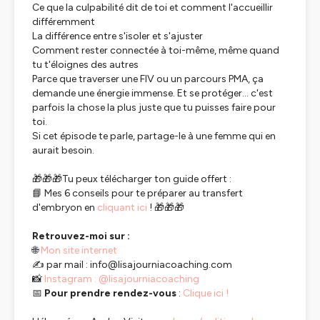
Ce que la culpabilité dit de toi et comment l'accueillir
différemment
La différence entre s'isoler et s'ajuster
Comment rester connectée à toi-même, même quand
tu t'éloignes des autres
Parce que traverser une FIV ou un parcours PMA, ça
demande une énergie immense. Et se protéger… c'est
parfois la chose la plus juste que tu puisses faire pour
toi.
Si cet épisode te parle, partage-le à une femme qui en
aurait besoin.
🎁🎁🎁Tu peux télécharger ton guide offert :
📘 Mes 6 conseils pour te préparer au transfert
d'embryon en
cliquant ici
! 🎁🎁🎁
Retrouvez-moi sur :
🌐
Mon site internet
✍️ par mail : info@lisajourniacoaching.com
📸
Instagram : @lisajourniacoaching
📅
Pour prendre rendez-vous
:
Clique ici !