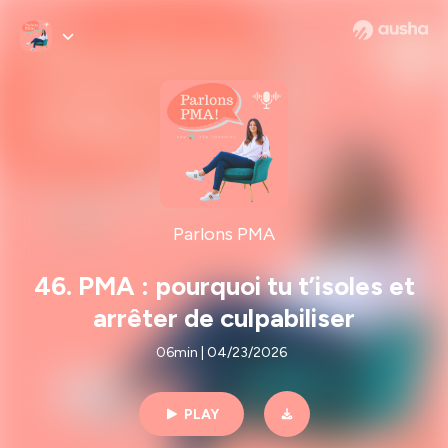
Parlons PMA
46. PMA : pourquoi tu t’isoles et
arrêter de culpabiliser
06min | 04/23/2026
PLAY