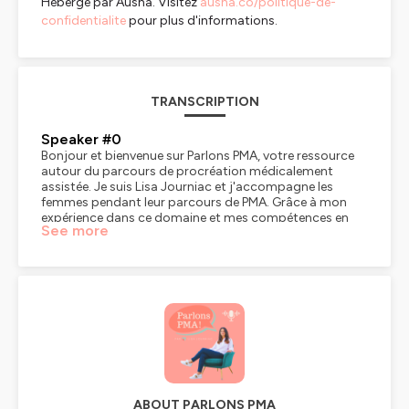
Hébergé par Ausha. Visitez
ausha.co/politique-de-
confidentialite
pour plus d'informations.
TRANSCRIPTION
Speaker #0
Bonjour et bienvenue sur Parlons PMA, votre ressource
autour du parcours de procréation médicalement
assistée. Je suis Lisa Journiac et j'accompagne les
femmes pendant leur parcours de PMA. Grâce à mon
expérience dans ce domaine et mes compétences en
See more
coaching, j'ai pour mission de vous aider à mieux vivre
vos essais bébés. Dans ce podcast, je vous propose des
informations et des conseils à travers des témoignages
de personnes ayant vécu ce parcours, d'interviews
d'experts en fertilité et enfin... d'outils et réflexions que
j'utilise durant mes accompagnements. Si tout cela
vous intéresse, alors bienvenue ! Et n'hésitez pas à vous
abonner à ce podcast pour ne manquer aucun épisode.
Et maintenant, c'est parti pour l'épisode du jour !
Bonjour et bienvenue dans ce nouvel épisode de Parlons
PMA. Aujourd'hui dans cet épisode, j'avais envie de vous
parler d'un thème qui revient assez régulièrement chez
ABOUT PARLONS PMA