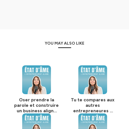
aligné, où l’on avance avec plus de vérité, plus de
conscience et plus de douceur.
Hébergé par Ausha. Visitez
ausha.co/politique-de-
confidentialite
pour plus d'informations.
YOU MAY ALSO LIKE
Oser prendre la
Tu te compares aux
parole et construire
autres
un business aligné
entrepreneures ?
avec Julia
Mes astuces pour
Cantaragiu
en sortir vraiment