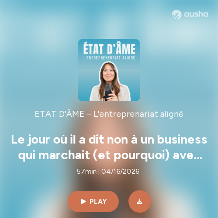
ETAT D’ÂME – L'entreprenariat aligné
Le jour où il a dit non à un business
qui marchait (et pourquoi) avec
Paul Calderone
57min | 04/16/2026
PLAY