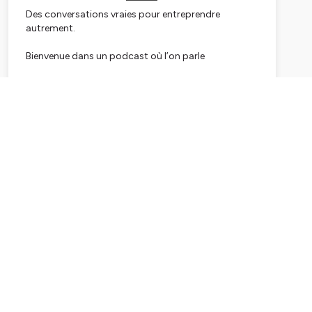
Des conversations vraies pour entreprendre
autrement.
Bienvenue dans un podcast où l’on parle
d’entrepreneuriat comme on le vit vraiment : avec
authenticité, conscience et alignement.
Subscribe
Je suis Éléonore, consultante en marketing et
communication digitale, coach et formatrice. Ici, je
partage mes coulisses, mes transitions, mes prises
de conscience et tout ce que signifie entreprendre
en restant profondément soi.
État d’Âme est un espace simple, sincère et vrai,
pour donner du sens à ce que l’on crée.
On y explore un entrepreneuriat plus humain :
alignement, intuition, équilibre, éthique, créativité,
décisions, vulnérabilité, et la vraie vie derrière nos
business.
Parfois en solo, parfois avec des femmes & des
hommes inspirants, je t’emmène au cœur d’un