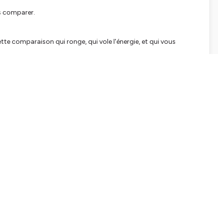
us comparer.
tte comparaison qui ronge, qui vole l'énergie, et qui vous
 toxique
ique
les autres ont de prise sur vous.