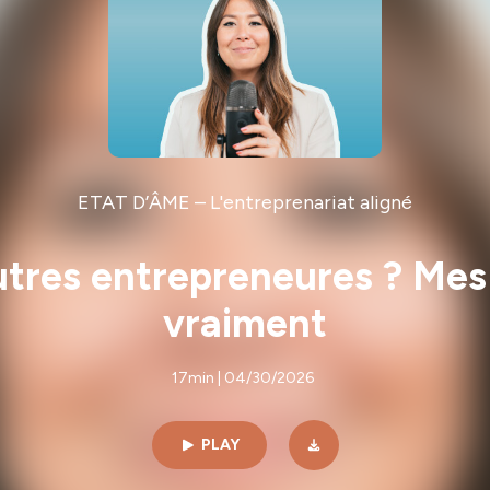
ETAT D’ÂME – L'entreprenariat aligné
tres entrepreneures ? Mes 
vraiment
17min | 04/30/2026
PLAY