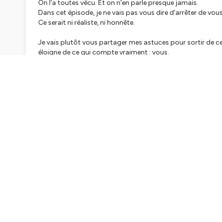
On l'a toutes vécu. Et on n'en parle presque jamais.
Dans cet épisode, je ne vais pas vous dire d'arrêter de vo
Ce serait ni réaliste, ni honnête.
Je vais plutôt vous partager mes astuces pour sortir de ce
éloigne de ce qui compte vraiment : vous.
Dans cet épisode :
Pourquoi la comparaison est humaine et ce qui la rend
Comment retrouver ce qui vous rend profondément un
Revenir à votre pourquoi quand vous perdez pied
Passer du regard concurrence au regard confrères
Faire le ménage dans votre environnement mental
La seule comparaison qui vaille vraiment la peine
Parce que plus vous êtes alignée avec qui vous êtes, moins 
Bonne écoute 🎧
Pour me retrouver :
Eléonore Machu
Site web :
https://authenticommunication.fr