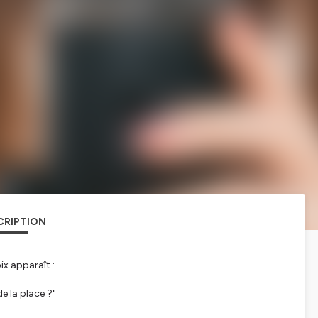
CRIPTION
oix apparaît :
e la place ?"