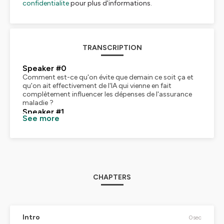
confidentialite
pour plus d'informations.
TRANSCRIPTION
Speaker #0
Comment est-ce qu'on évite que demain ce soit ça et
qu'on ait effectivement de l'IA qui vienne en fait
complètement influencer les dépenses de l'assurance
maladie ?
Speaker #1
See more
On pourrait se dire un outil, s'il est pertinent, le médecin
généraliste naturellement va s'y approprier. On se casse
les dents, on montre le mur des habitudes et la charge
mentale du quotidien.
Speaker #2
Je pense quand même qu'il y a une urgence à rentrer
très vite dans le match et à sortir un cadre
CHAPTERS
réglementaire qui garantisse notre souveraineté
économique et industrielle et aussi de santé.
Speaker #3
La politique de santé, c'est... hyper industrielle, et donc
ça doit être extrêmement descendant. Le jour où
Intro
0sec