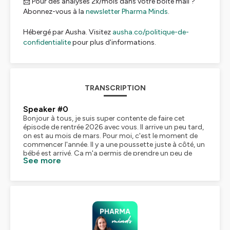
📩 Pour des analyses 2x/mois dans votre boîte mail ?
Abonnez-vous à la
newsletter Pharma Minds
.
Hébergé par Ausha. Visitez
ausha.co/politique-de-
confidentialite
pour plus d'informations.
TRANSCRIPTION
Speaker #0
Bonjour à tous, je suis super contente de faire cet
épisode de rentrée 2026 avec vous. Il arrive un peu tard,
on est au mois de mars. Pour moi, c'est le moment de
commencer l'année. Il y a une poussette juste à côté, un
bébé est arrivé. Ça m'a permis de prendre un peu de
See more
temps et de poser mes intentions un peu plus
clairement sur qu'est-ce que j'avais envie que cette
année devienne. Bon, alors avant de poser mes
intentions, je vais vous faire un petit bilan de l'année
dernière. 2025, ça a été une grosse année. On a 25
épisodes qui sont sortis, donc c'est beaucoup. On a eu
l'épisode long d'une heure, qui est toujours des
épisodes signatures qui ont cartonné, dont certains, on