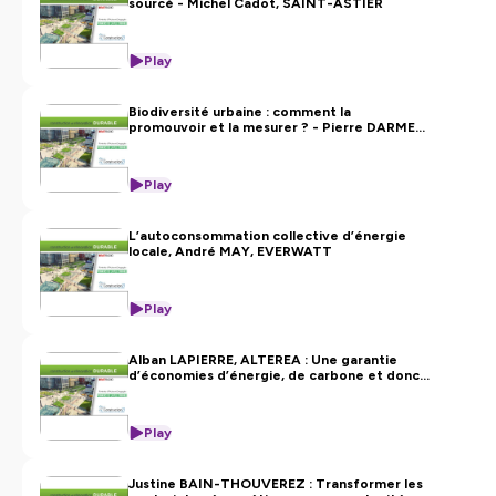
sourcé - Michel Cadot, SAINT-ASTIER
Play
Biodiversité urbaine : comment la
promouvoir et la mesurer ? - Pierre DARMET,
CIBI
Play
L’autoconsommation collective d’énergie
locale, André MAY, EVERWATT
Play
Alban LAPIERRE, ALTEREA : Une garantie
d’économies d’énergie, de carbone et donc
financières
Play
Justine BAIN-THOUVEREZ : Transformer les