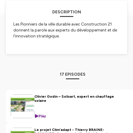
DESCRIPTION
Les Pionniers de la ville durable avec Construction 21
donnent la parole aux experts du développement et de
l'innovation stratégique.
Hébergé par Ausha. Visitez
ausha.co/politique-de-
confidentialite
pour plus d'informations.
17 EPISODES
Olivier Godin – Solisart, expert en chauffage
solaire
Play
Le projet Clim’adapt - Thierry BRAINE-