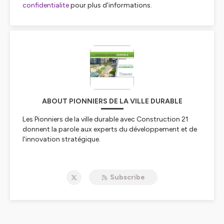
confidentialite
pour plus d'informations.
ABOUT PIONNIERS DE LA VILLE DURABLE
Les Pionniers de la ville durable avec Construction 21
donnent la parole aux experts du développement et de
l'innovation stratégique.
Subscribe
Hébergé par Ausha. Visitez
ausha.co/politique-de-
confidentialite
pour plus d'informations.