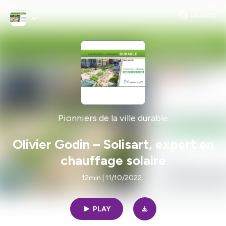
Pionniers de la ville durable
Olivier Godin – Solisart, expert en
chauffage solaire
12min | 11/10/2022
PLAY