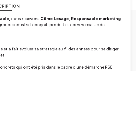
CRIPTION
rable,
nous recevons
Côme Lesage, Responsable marketing
groupe industriel conçoit, produit et commercialise des
 et a fait évoluer sa stratégie au fil des années pour se diriger
les.
ncrets qui ont été pris dans le cadre d’une démarche RSE
bonation des produits, systèmes et activités de l’entreprise.
 émission !
colloque Build & Connect.
tialite
pour plus d'informations.