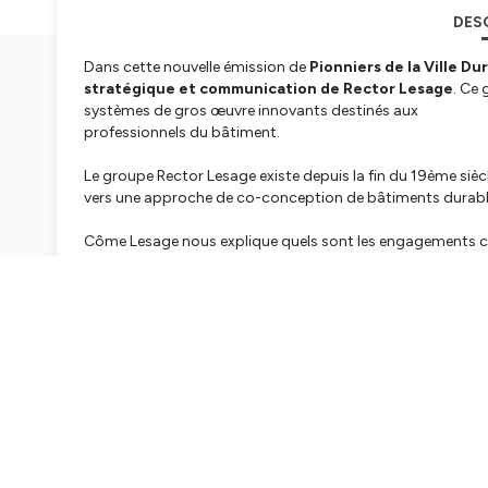
DES
Dans cette nouvelle émission de
Pionniers de la Ville Du
stratégique et communication de Rector Lesage
. Ce 
systèmes de gros œuvre innovants destinés aux
professionnels du bâtiment.
Le groupe Rector Lesage existe depuis la fin du 19ème siècle
vers une approche de co-conception de bâtiments durab
Côme Lesage nous explique quels sont les engagements co
depuis 2 ans et dont l’un des axes en question est la décar
Découvrez les détails de cette orientation verte dans notre
Après le podcast : Rector Lesage est l’un des mécènes du 
Hébergé par Ausha. Visitez
ausha.co/politique-de-confiden