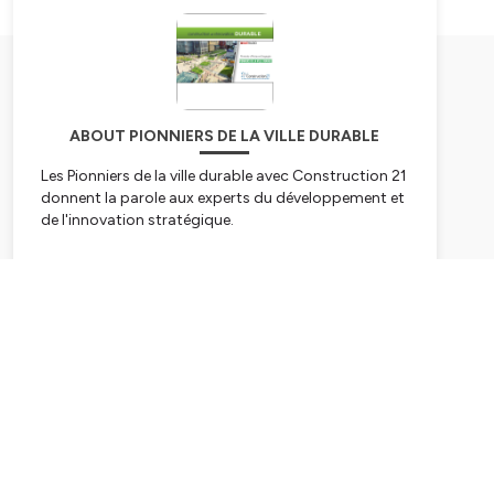
ABOUT PIONNIERS DE LA VILLE DURABLE
Les Pionniers de la ville durable avec Construction 21
donnent la parole aux experts du développement et
de l'innovation stratégique.
Subscribe
Hébergé par Ausha. Visitez
ausha.co/politique-de-
confidentialite
pour plus d'informations.