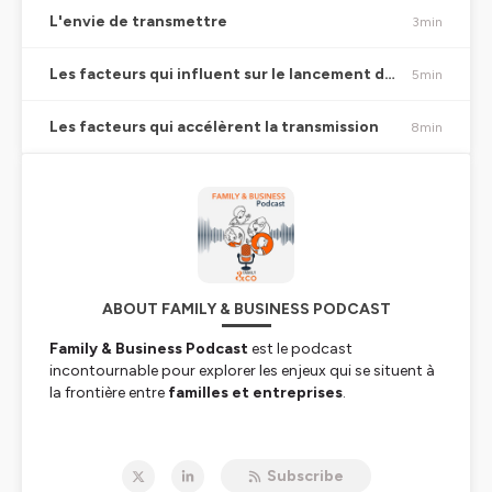
L'envie de transmettre
3min
Les facteurs qui influent sur le lancement de la transmission
5min
Les facteurs qui accélèrent la transmission
8min
ABOUT FAMILY & BUSINESS PODCAST
Family & Business Podcast
est le podcast
incontournable pour explorer les enjeux qui se situent à
la frontière entre
familles et entreprises
.
Animé par
Jonathan Chaignon
, Directeur des
opérations de
Family & Co
, ce podcast se veut une
Subscribe
véritable plateforme de partage pour les acteurs des