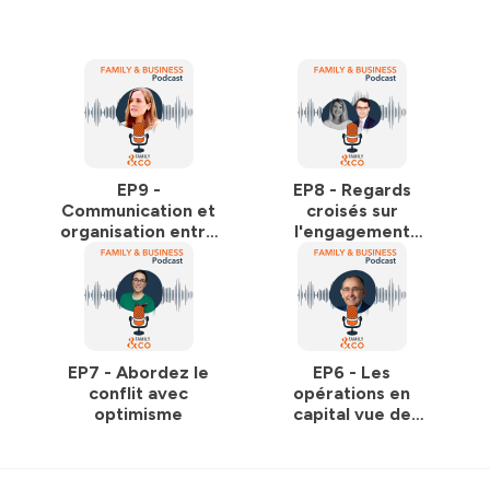
relations entre actionnaires et entreprises familiales.
Pour en savoir plus sur Family & Co, c'est par ici que cela
se passe
.
Hébergé par Ausha. Visitez
ausha.co/politique-de-
confidentialite
pour plus d'informations.
EP9 -
EP8 - Regards
Communication et
croisés sur
organisation entre
l'engagement
les actionnaires
actionnarial dans
familiaux avec Sofia
l'entreprise
Vollmer
familiale
EP7 - Abordez le
EP6 - Les
conflit avec
opérations en
optimisme
capital vue de
l'actionnaire familial