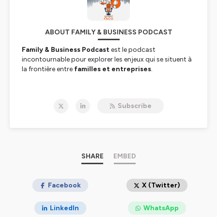
ABOUT FAMILY & BUSINESS PODCAST
Family & Business Podcast
est le podcast
incontournable pour explorer les enjeux qui se situent à
la frontière entre
familles et entreprises
.
Animé par
Jonathan Chaignon
, Directeur des
opérations de
Family & Co
, ce podcast se veut une
Subscribe
véritable plateforme de partage pour les acteurs des
entreprises familiales. L’objectif est de
fédérer un
écosystème
et d'offrir une vision en profondeur des
problématiques clés rencontrées par les actionnaires
familiaux et les entreprises familiales.
SHARE
EMBED
À travers des
témoignages variés
, des
éclairages
et
des
études de cas
, chaque épisode explore les leviers
permettant de faire naître et de renforcer les
Facebook
X (Twitter)
dynamiques collectives au sein de l’actionnariat familial.
LinkedIn
WhatsApp
Family & Co
, cabinet de conseil spécialisé dans