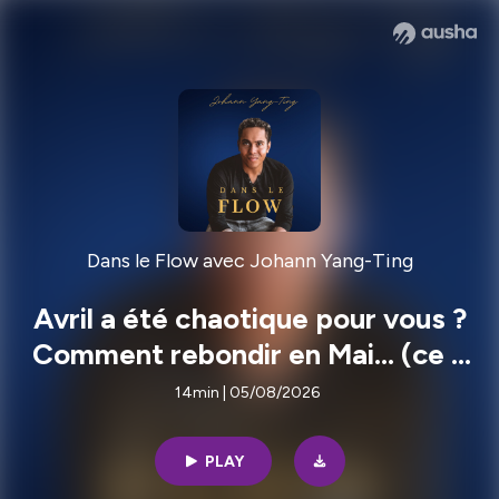
Dans le Flow avec Johann Yang-Ting
Avril a été chaotique pour vous ?
Comment rebondir en Mai... (ce à
quoi nous invite cette période)
14min | 05/08/2026
PLAY