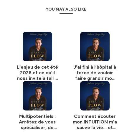
Le besoin de structure, sans étouffer sa créativité.
YOU MAY ALSO LIKE
Mais surtout, on cherche des solutions concrètes.
Comment comprendre votre propre fonctionnement ?
Comment distinguer l’essentiel du bruit ?
Comment choisir entre plusieurs bonnes idées ?
Comment structurer vos projets sans vous enfermer ?
Comment piloter vos activités sans tout porter dans
votre tête ?
Comment construire des écosystèmes capables de
L'enjeu de cet été
J’ai fini à l’hôpital à
soutenir votre ambition, votre énergie et la vie que vous
2026 et ce qu’il
force de vouloir
souhaitez réellement ?
nous invite à faire
faire grandir mon
(hors série sans
business (L'histoire
À travers des épisodes solo, des analyses de terrain et
filtre)
de mon burnout de
des conversations avec des entrepreneurs, dirigeants,
l'entrepreneur)
créateurs et profils atypiques, Johann explore une autre
manière de travailler, décider, créer et évoluer.
Multipotentiels :
Comment écouter
Une approche plus humaine.
Arrêtez de vous
mon INTUITION m'a
Plus lucide.
spécialiser, de
sauvé la vie... et
Plus fluide.