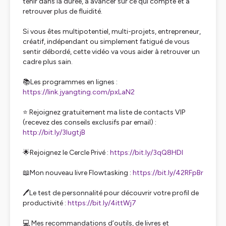
tenir dans la durée, à avancer sur ce qui compte et à
retrouver plus de fluidité.
Si vous êtes multipotentiel, multi-projets, entrepreneur,
créatif, indépendant ou simplement fatigué de vous
sentir débordé, cette vidéo va vous aider à retrouver un
cadre plus sain.
📚Les programmes en lignes :
https://link.jyangting.com/pxLaN2
⭐ Rejoignez gratuitement ma liste de contacts VIP
(recevez des conseils exclusifs par email) :
http://bit.ly/3lugtjB
🌟Rejoignez le Cercle Privé :
https://bit.ly/3qQ8HDl
📖Mon nouveau livre Flowtasking :
https://bit.ly/42RFpBr
🖊️Le test de personnalité pour découvrir votre profil de
productivité :
https://bit.ly/4ittWj7
💻 Mes recommandations d’outils, de livres et