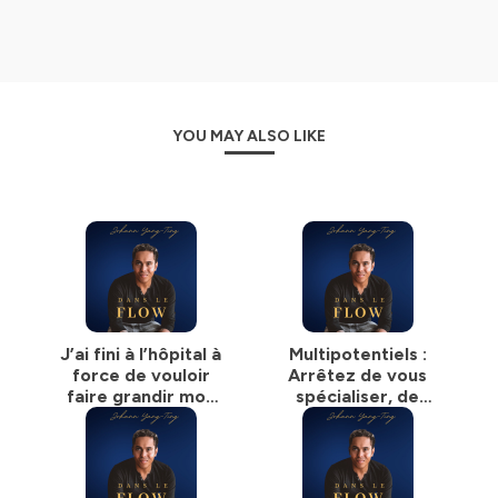
La perte de clarté.
Les passages de cap.
Les activités qui reposent encore trop sur une seule
personne.
L’envie de liberté, sans renoncer à l’ambition.
Le besoin de structure, sans étouffer sa créativité.
YOU MAY ALSO LIKE
Mais surtout, on cherche des solutions concrètes.
Comment comprendre votre propre fonctionnement ?
Comment distinguer l’essentiel du bruit ?
Comment choisir entre plusieurs bonnes idées ?
Comment structurer vos projets sans vous enfermer ?
Comment piloter vos activités sans tout porter dans
votre tête ?
Comment construire des écosystèmes capables de
J’ai fini à l’hôpital à
Multipotentiels :
soutenir votre ambition, votre énergie et la vie que vous
force de vouloir
Arrêtez de vous
souhaitez réellement ?
faire grandir mon
spécialiser, de
business (L'histoire
chercher votre voie
À travers des épisodes solo, des analyses de terrain et
de mon burnout de
ou une niche, faites
des conversations avec des entrepreneurs, dirigeants,
l'entrepreneur)
ça plutôt !
créateurs et profils atypiques, Johann explore une autre
manière de travailler, décider, créer et évoluer.