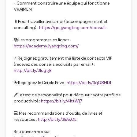
- Comment construire une équipe qui fonctionne
VRAIMENT
📱Pour travailler avec moi (accompagnement et
consulting) :
https://go.jyangting.com/consult
📚Les programmes en lignes :
https://academy.jyangting.com/
⭐ Rejoignez gratuitement ma liste de contacts VIP
(recevez des conseils exclusifs par email) :
http://bit.ly/3lugtjB
🌟Rejoignez le Cercle Privé :
https://bit.ly/3qQ8HDl
🖊️Le test de personnalité pour découvrir votre profil de
productivité :
https://bit.ly/4ittWj7
💻 Mes recommandations d’outils, de livres et
ressources :
http://bit.ly/3IiAxOE
Retrouvez-moi sur :