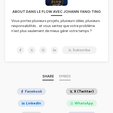
ABOUT DANS LE FLOW AVEC JOHANN YANG-TING
Vous portez plusieurs projets, plusieurs idées, plusieurs
responsabilités… et vous sentez que votre problème
n’est plus seulement de mieux gérer votre temps ?
Bienvenue dans
Dans le Flow
, le podcast de Johann
Yang-Ting, consultant, auteur et créateur de
Subscribe
Flowtasking™.
Un podcast destiné aux professionnels ambitieux,
entrepreneurs, indépendants, dirigeants, créateurs et
profils multipotentiels qui doivent avancer dans un
environnement devenu complexe, sans s’épuiser ni se
SHARE
EMBED
perdre en chemin.
Ici, on parle de ce que vivent réellement celles et ceux qui
Facebook
X (Twitter)
ne rentrent pas facilement dans une case :
LinkedIn
WhatsApp
La surcharge mentale.
La dispersion.