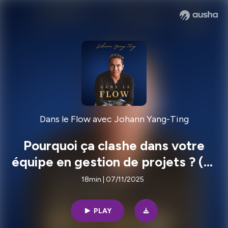
Dans le Flow avec Johann Yang-Ting
Pourquoi ça clashe dans votre
équipe en gestion de projets ? (et
comment l’éviter)
18min | 07/11/2025
PLAY