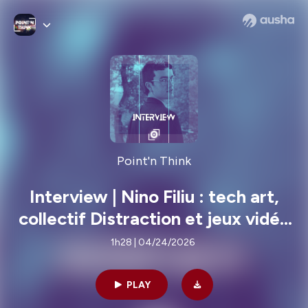
Point'n Think
Interview | Nino Filiu : tech art,
collectif Distraction et jeux vidéo
underground
1h28 | 04/24/2026
PLAY