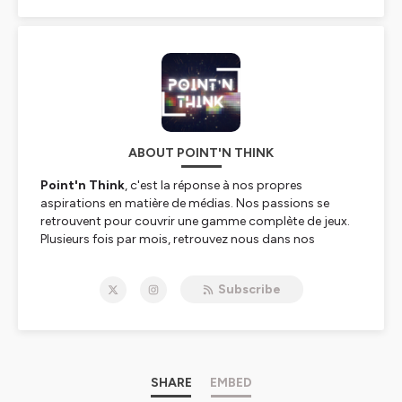
ABOUT POINT'N THINK
Point'n Think
, c'est la réponse à nos propres
aspirations en matière de médias. Nos passions se
retrouvent pour couvrir une gamme complète de jeux.
Plusieurs fois par mois, retrouvez nous dans nos
différents formats :
Subscribe
👁️
Point de vue
: Chaque épisode est une plongée
dans l'univers de ce jeu que nous souhaitons analyser,
que ce soit un titre populaire ayant marqué l'industrie
ou un trésor indépendant qui mérite d'être découvert.
💡
L'Agora
: Chaque épisode de l'Agora est une
SHARE
EMBED
véritable joute intellectuelle, où les membres de notre