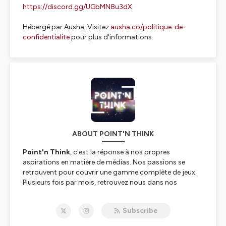
https://discord.gg/UGbMN8u3dX
Hébergé par Ausha. Visitez
ausha.co/politique-de-
confidentialite
pour plus d'informations.
ABOUT POINT'N THINK
Point'n Think
, c'est la réponse à nos propres
aspirations en matière de médias. Nos passions se
retrouvent pour couvrir une gamme complète de jeux.
Plusieurs fois par mois, retrouvez nous dans nos
différents formats :
Subscribe
👁️
Point de vue
: Chaque épisode est une plongée
dans l'univers de ce jeu que nous souhaitons analyser,