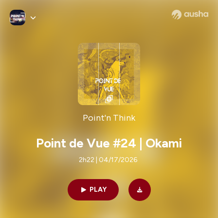
Point'n Think
Point de Vue #24 | Okami
2h22 | 04/17/2026
PLAY