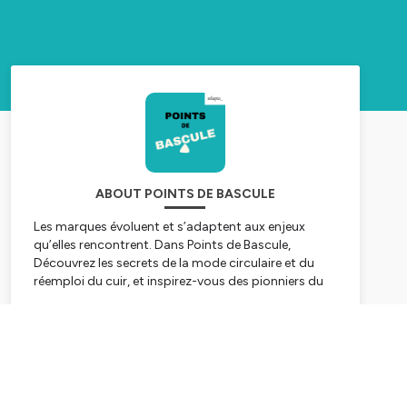
ABOUT POINTS DE BASCULE
Les marques évoluent et s’adaptent aux enjeux
qu’elles rencontrent. Dans Points de Bascule,
Découvrez les secrets de la mode circulaire et du
réemploi du cuir, et inspirez-vous des pionniers du
changement.
Avec Marie-Anne Gauly, associée chez Adapta Paris,
Subscribe
comprenez le parcours de certaines d’entres elles,
raconté par des personnes l’ayant vécu de l’intérieur.
Pour en savoir plus sur Adapta, rendez-vous sur