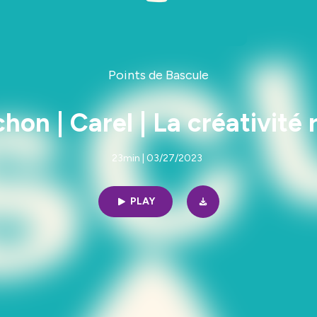
Points de Bascule
hon | Carel | La créativité
23min | 03/27/2023
PLAY