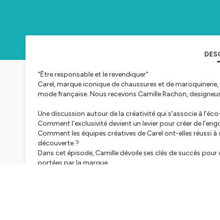
DES
"Être responsable et le revendiquer"
Carel, marque iconique de chaussures et de maroquinerie, 
mode française. Nous recevons Camille Rachon, designeu
Une discussion autour de la créativité qui s'associe à l'éco
Comment l’exclusivité devient un levier pour créer de l’en
Comment les équipes créatives de Carel ont-elles réussi à sti
découverte ?
Dans cet épisode, Camille dévoile ses clés de succès pour 
portées par la marque.
Références:
- Programme Carel Cares, de Carel
- Programme Go for Good, des Galeries Lafayettes
- Fairly Made