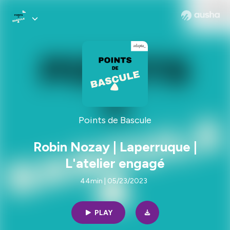
Points de Bascule
Robin Nozay | Laperruque |
L'atelier engagé
44min | 05/23/2023
PLAY