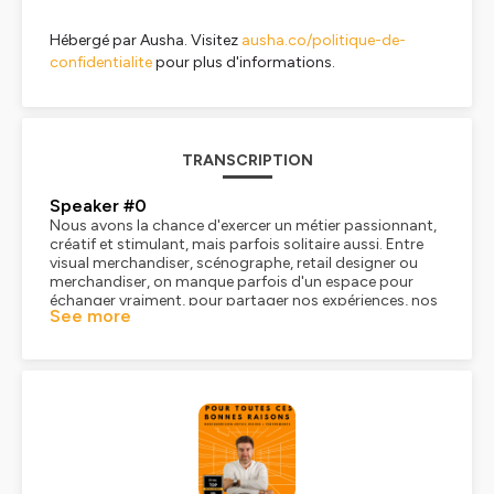
Hébergé par Ausha. Visitez
ausha.co/politique-de-
confidentialite
pour plus d'informations.
TRANSCRIPTION
Speaker #0
Nous avons la chance d'exercer un métier passionnant,
créatif et stimulant, mais parfois solitaire aussi. Entre
visual merchandiser, scénographe, retail designer ou
merchandiser, on manque parfois d'un espace pour
échanger vraiment, pour partager nos expériences, nos
See more
idées, nos difficultés terrain, ou tout simplement pour
échanger tranquillement entre d'autres. C'est pour cela
que la communauté de visual merchandiser existe. C'est
un espace pour s'inspirer, débattre, poser des
questions, trouver de bons conseils, découvrir les
parcours des membres et également se rencontrer
dans la vraie vie lors des after-work organisés pour le
groupe. Que vous soyez en France, en Belgique, au
Canada ou ailleurs dans la francophonie, que vous
soyez freelance, étudiant, en poste ou en reconversion,