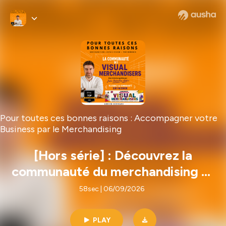
Pour toutes ces bonnes raisons : Accompagner votre
Business par le Merchandising
[Hors série] : Découvrez la
communauté du merchandising et
du visuel merchandising
58sec | 06/09/2026
PLAY