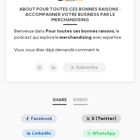
vous avez envie d'échanger et de développer votre
réseau ? Rejoignez-nous sur Facebook. Je suis Julie
ABOUT POUR TOUTES CES BONNES RAISONS :
Haber, visual merchandiser et co-animatrice de la
ACCOMPAGNER VOTRE BUSINESS PAR LE
communauté et nous vous accueillerons avec grand
MERCHANDISING
plaisir !
Bienvenue dans
Pour toutes ces bonnes raisons
, le
podcast qui explore le
merchandising
avec expertise.
Vous vous êtes déjà demandé comment le
merchandising peut devenir un
moteur de
performance
pour votre marque, vos produits ou
Subscribe
votre point de vente ?
Je suis
Adrien Bernard
, ex directeur merchandising et
fondateur
d'AB Merchandising
, et je vous propose de
découvrir comment un merchandising pensé
intelligemment, en co-construction avec les marques,
SHARE
EMBED
les distributeurs, et les clients, peut faire toute la
différence.
Facebook
X (Twitter)
Pour toutes ces bonnes raisons
adopte une
approche orientée client et terrain.
LinkedIn
WhatsApp
Dans chaque épisode, je partage des bonnes pratiques,