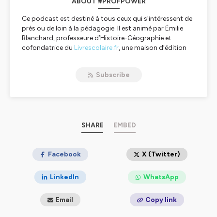
ABOUT #PROFPOWER
Ce podcast est destiné à tous ceux qui s'intéressent de
près ou de loin à la pédagogie. Il est animé par Émilie
Blanchard, professeure d’Histoire-Géographie et
cofondatrice du
Livrescolaire.fr
, une maison d’édition
qui publie des manuels innovants et collaboratifs pour
le collège et le lycée. Ce podcast donne la parole à des
Subscribe
professeurs et vous propose une bonne dose
d'inspiration !
Écrivez-nous à profpower@lelivrescolaire.fr si vous
menez des projets que vous aimeriez partager avec
nous dans ce podcast.
SHARE
EMBED
Hébergé par Ausha. Visitez
ausha.co/politique-de-
confidentialite
pour plus d'informations.
Facebook
X (Twitter)
LinkedIn
WhatsApp
Email
Copy link