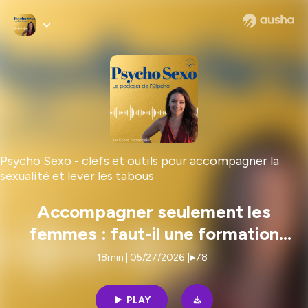
Psycho Sexo - clefs et outils pour accompagner la
sexualité et lever les tabous
Accompagner seulement les
femmes : faut-il une formation
sexo spécifique ? #85
18min | 05/27/2026
|
78
PLAY