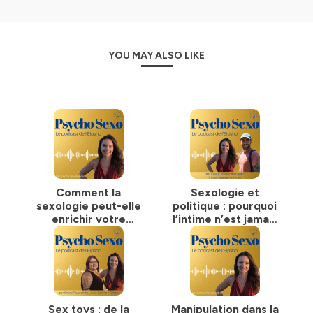
Que tu cherches à mieux comprendre les besoins de tes
patients, à approfondir tes compétences ou
simplement à te sentir plus à l’aise sur des thématiques
sensibles,
Psycho Sexo
deviendra ton allié dans cette
YOU MAY ALSO LIKE
mission.
Découvre une approche holistique qui intègre
l’énergétique, l’émotionnel, la physiologie, et bien plus,
pour offrir un accompagnement réellement
transformateur.
👉 Abonne-toi pour des contenus inspirants, des
témoignages éclairants, et des solutions concrètes à
intégrer directement dans ta pratique.
Comment la
Sexologie et
sexologie peut-elle
politique : pourquoi
Psycho Sexo
, le podcast pour nourrir ta pratique et
enrichir votre
l’intime n’est jamais
explorer l’intime dans l'aisance.
métier actuel ? #87
neutre ? Avec
Tristan Jeangene
Hébergé par Ausha. Visitez
ausha.co/politique-de-
Vilmer sexologue
confidentialite
pour plus d'informations.
#86
Sex toys : de la
Manipulation dans la