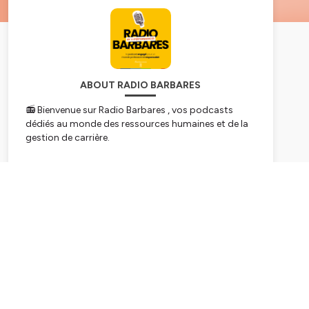
ABOUT RADIO BARBARES
📻 Bienvenue sur Radio Barbares , vos podcasts
dédiés au monde des ressources humaines et de la
gestion de carrière.
Laissez-vous porter par une équipe d'expert qui
vous plonge dans les dernières tendances et
Subscribe
innovations du monde professionnel et à la gestion
des talents. Vous bénéficierez régulièrement de la
présence d'experts et professionnels du domaine
invités spécialement pour partager leur savoir-faire
et leur expérience avec vous ! 🧠
Que vous soyez débutant.e dans votre carrière ou
un(e) professionnel.lle aguerri.e, vous trouverez des
conseils pratiques et inspirants dans nos épisodes