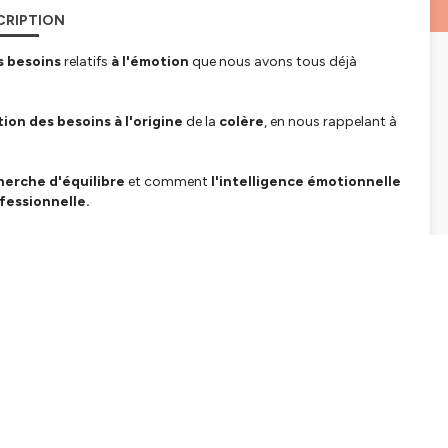
CRIPTION
s besoins
relatifs
à l'émotion
que nous avons tous déjà
tion des besoins à l'origine
de la
colère
, en nous rappelant à
herche d'équilibre
et comment
l'intelligence émotionnelle
fessionnelle.
le
pour
ne plus céder à la colère dans l'open space
t
comprendre et vivre ses émotions
site
RH Performances
tialite
pour plus d'informations.