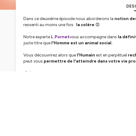
DES
Dans ce deuxième épisode nous aborderons la
notion de
ressenti au moins une fois :
la colère
😡
Notre experte
L.Pornet
vous accompagne dans
la défini
juste titre que
l'Homme est un animal social.
Vous découvrirez alors que
l'Humain
est en perpétuel
rec
peut vous
permettre de l'atteindre dans votre vie pro
🎧 Écoutez ce
podcast communication interpersonnel
➡️ Pour aller plus loin, suivez notre formation sur commen
🎤Retrouvez
cet épisode
et tous nos podcasts sur notre 
Hébergé par Ausha. Visitez
ausha.co/politique-de-confiden