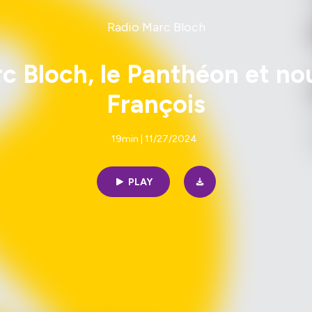
Radio Marc Bloch
c Bloch, le Panthéon et no
François
19min | 11/27/2024
PLAY