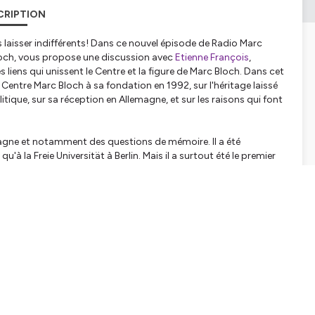
CRIPTION
laisser indifférents! Dans ce nouvel épisode de Radio Marc
Bloch, vous propose une discussion avec
Etienne François
,
liens qui unissent le Centre et la figure de Marc Bloch. Dans cet
entre Marc Bloch à sa fondation en 1992, sur l'héritage laissé
itique, sur sa réception en Allemagne, et sur les raisons qui font
emagne et notamment des questions de mémoire. Il a été
u'à la Freie Universität à Berlin. Mais il a surtout été le premier
l a toujours nourri une profonde admiration.
tialite
pour plus d'informations.