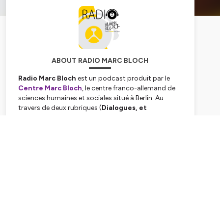
ABOUT RADIO MARC BLOCH
Radio Marc Bloch
est un podcast produit par le
Centre Marc Bloch
, le centre franco-allemand de
sciences humaines et sociales situé à Berlin. Au
travers de deux rubriques (
Dialogues, et
Partenaires
), enregistrées en français, en allemand
ou en anglais, Radio Marc Bloch vous permet de
Subscribe
retrouver l'actualité de nos 250 chercheuses et
chercheurs et de nos nombreux partenaires. Des
conflits politiques à l’écologie en passant par les
migrations, la globalisation ou la philosophie, nous
aborderons sur cette chaîne une large palette de
sujets pour examiner ensemble l’évolution de nos
sociétés européennes. Bonne écoute, en espérant
vous retrouver à la Friedrichstraße, au cœur de Berlin
pour l'une de nos nombreuses manifestations!