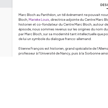
DES
Marc Bloch au Panthéon, un tél événement ne pouvait nous 
Bloch,
Marieke Louis
, directrice adjointe du Centre Marc 
historien et co-fondateur du Centre Marc Bloch, autour des 
épisode, nous sommes revenus sur les origines du nom du C
par Marc Bloch, sur sa modernité tant intellectuelle que pol
de lui un symbole du dialogue franco-allemand.
Etienne François est historien, grand spécialiste de l’All
professeur à l’Université de Nancy, puis à la Sorbonne ainsi q
directeur du Centre Marc Bloch de 1992 à 1999, pour qui i
Bonne écoute!
Hébergé par Ausha. Visitez
ausha.co/politique-de-confiden