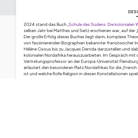
DES
2024 stand das Buch „
Schule des Südens. Die kolonialen 
selben Jahr bei Matthes und Seitz erschienen war, auf der
Der große Erfolg dieses Buches liegt darin, komplexe Theo
von faszinierenden Biographien bekannter französischer Int
Hélène Cixous bis zu Jacques Derrida darzustellen und da
kolonialen Nordafrika herauszuarbeiten. Im Gespräch mit d
Vertretungsprofessor an der Europa-Universität Flensburg.
erläutert den besonderen Platz Nordafrikas für die „French
ist und welche Rolle Religion in diesen Konstellationen spiel
Onur Erdur, "Kritik der diversen Vernunft" in "
Diversität. Kar
Onur Erdur und Andrea Westermann (eds) „
Histories of M
Bulletin des Deutschen Historischen Instituts Washington
Onur Erdur,
Die epistemologischen Jahre. Philosophie und B
Hébergé par Ausha. Visitez
ausha.co/politique-de-confiden