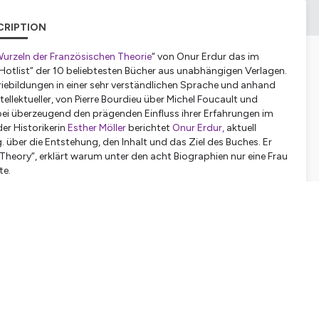
CRIPTION
Wurzeln der Französischen Theorie
“ von Onur Erdur das im
 „Hotlist“ der 10 beliebtesten Bücher aus unabhängigen Verlagen.
riebildungen in einer sehr verständlichen Sprache und anhand
ellektueller, von Pierre Bourdieu über Michel Foucault und
bei überzeugend den prägenden Einfluss ihrer Erfahrungen im
er Historikerin
Esther Möller
berichtet
Onur Erdur,
aktuell
 über die Entstehung, den Inhalt und das Ziel des Buches. Er
 Theory“, erklärt warum unter den acht Biographien nur eine Frau
te.
rieren eines Begriffs
“,
Mittelweg
36, 2024
igrant Knowledge: Transatlantic and Global Perspectives
“,
, 2020.
iologie in Frankreich
, 1960-1980, Chronos, 2018
tialite
pour plus d'informations.