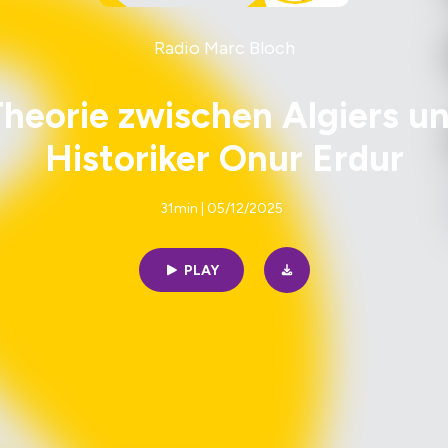
Radio Marc Bloch
heorie zwischen Algiers un
Historiker Onur Erdur
31min | 05/12/2025
PLAY