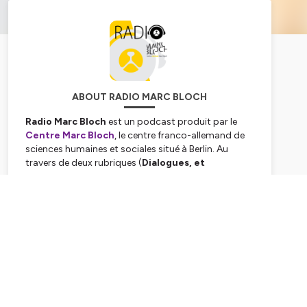
ABOUT RADIO MARC BLOCH
Radio Marc Bloch
est un podcast produit par le
Centre Marc Bloch
, le centre franco-allemand de
sciences humaines et sociales situé à Berlin. Au
travers de deux rubriques (
Dialogues, et
Partenaires
), enregistrées en français, en allemand
ou en anglais, Radio Marc Bloch vous permet de
Subscribe
retrouver l'actualité de nos 250 chercheuses et
chercheurs et de nos nombreux partenaires. Des
conflits politiques à l’écologie en passant par les
migrations, la globalisation ou la philosophie, nous
aborderons sur cette chaîne une large palette de
sujets pour examiner ensemble l’évolution de nos
sociétés européennes. Bonne écoute, en espérant
vous retrouver à la Friedrichstraße, au cœur de Berlin