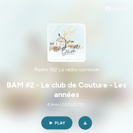
Radio 162 La radio curieuse
BAM #2 - Le club de Couture - Les
années
43min | 02/12/2022
PLAY