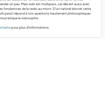
ender un peu. Mais sido est multipass, car elle est aussi avec
des fondatrices de la radio au micro. D'un naturel discret cette
t multi pass) répond à nos questions hautement philosophiques
ême pratique la sidosophie.
tialite
pour plus d'informations.
SHARE
EMBED
Facebook
X (Twitter)
LinkedIn
WhatsApp
Email
Copy link