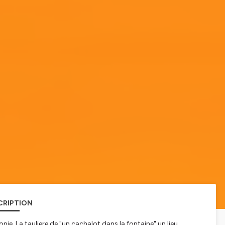
CRIPTION
ie. La tauliere de "un cachalot dans la fontaine" un lieu