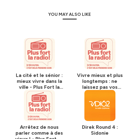
YOU MAY ALSO LIKE
La cité et le sénior :
Vivre mieux et plus
mieux vivre dans la
longtemps : ne
ville - Plus Fort la
laissez pas vos
Radio - emission 10
neurones au
fauteuil - Plus Fort
la Radio - emission
9
Arrêtez de nous
Direk Round 4 :
parler comme à des
Sidonie
vieux ! - Plus Fort La