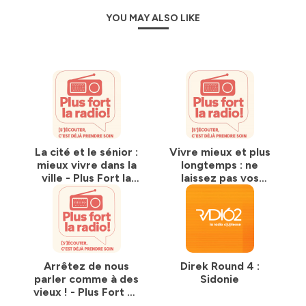
YOU MAY ALSO LIKE
La cité et le sénior :
Vivre mieux et plus
mieux vivre dans la
longtemps : ne
ville - Plus Fort la
laissez pas vos
Radio - emission 10
neurones au
fauteuil - Plus Fort
la Radio - emission
9
Arrêtez de nous
Direk Round 4 :
parler comme à des
Sidonie
vieux ! - Plus Fort La
radio - emission 8