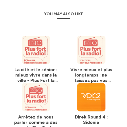
YOU MAY ALSO LIKE
La cité et le sénior :
Vivre mieux et plus
mieux vivre dans la
longtemps : ne
ville - Plus Fort la
laissez pas vos
Radio - emission 10
neurones au
fauteuil - Plus Fort
la Radio - emission
9
Arrêtez de nous
Direk Round 4 :
parler comme à des
Sidonie