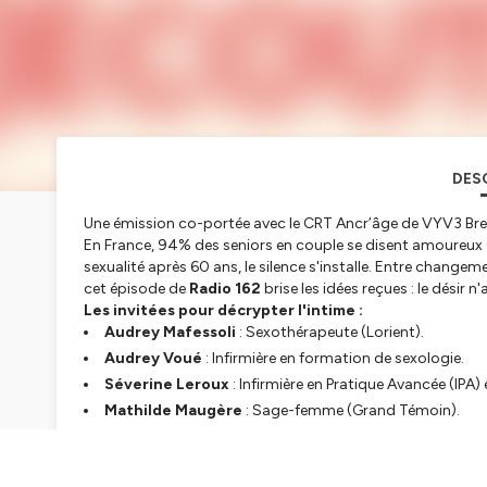
DES
Une émission co-portée avec le CRT Ancr’âge de VYV3 Br
En France, 94% des seniors en couple se disent amoureux (P
sexualité après 60 ans, le silence s'installe. Entre changem
cet épisode de
Radio 162
brise les idées reçues : le désir n
Les invitées pour décrypter l'intime :
Audrey Mafessoli
: Sexothérapeute (Lorient).
Audrey Voué
: Infirmière en formation de sexologie.
Séverine Leroux
: Infirmière en Pratique Avancée (IPA) e
Mathilde Maugère
: Sage-femme (Grand Témoin).
Au programme :
Le corps et l'esprit :
Accepter les évolutions physiologiq
Séduction 2.0 et prévention :
L'explosion des sites d