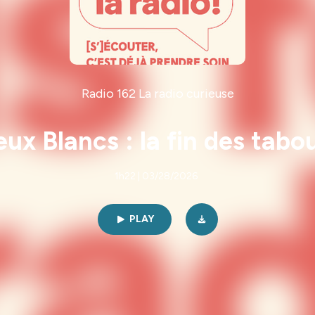
Radio 162 La radio curieuse
x Blancs : la fin des tabou
1h22 | 03/28/2026
PLAY