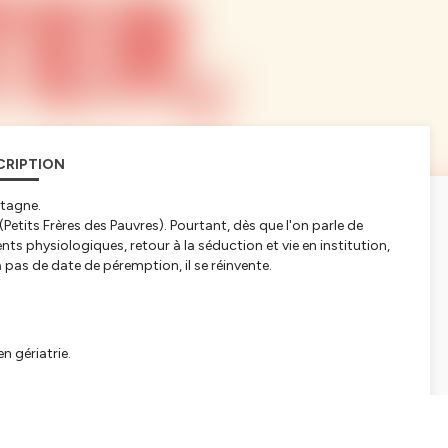
CRIPTION
etagne.
etits Frères des Pauvres). Pourtant, dès que l'on parle de
ents physiologiques, retour à la séduction et vie en institution,
'a pas de date de péremption, il se réinvente.
n gériatrie.
ues et lever la culpabilité liée au plaisir.
e rencontres seniors et l'urgence de la prévention IST (VIH,