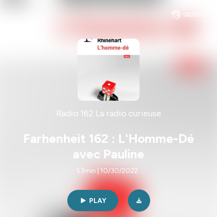
Radio 162 La radio curieuse
Farhenheit 162 : L'Homme-Dé
avec Pauline
53min | 10/30/2022
PLAY