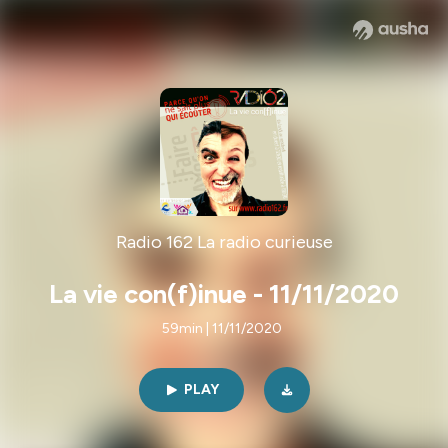
Radio 162 La radio curieuse
La vie con(f)inue - 11/11/2020
59min | 11/11/2020
PLAY