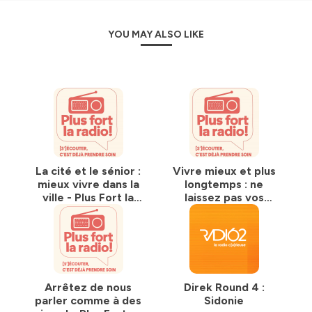
YOU MAY ALSO LIKE
La cité et le sénior :
Vivre mieux et plus
mieux vivre dans la
longtemps : ne
ville - Plus Fort la
laissez pas vos
Radio - emission 10
neurones au
fauteuil - Plus Fort
la Radio - emission
9
Arrêtez de nous
Direk Round 4 :
parler comme à des
Sidonie