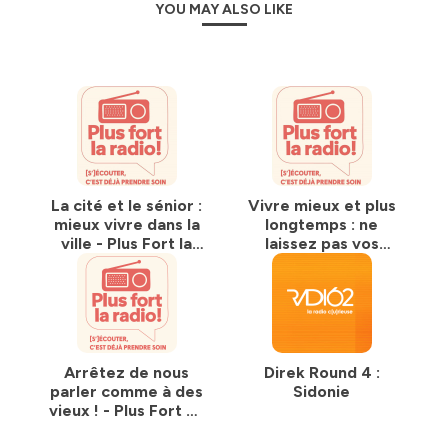
YOU MAY ALSO LIKE
La cité et le sénior :
Vivre mieux et plus
mieux vivre dans la
longtemps : ne
ville - Plus Fort la
laissez pas vos
Radio - emission 10
neurones au
fauteuil - Plus Fort
la Radio - emission
9
Arrêtez de nous
Direk Round 4 :
parler comme à des
Sidonie
vieux ! - Plus Fort La
radio - emission 8