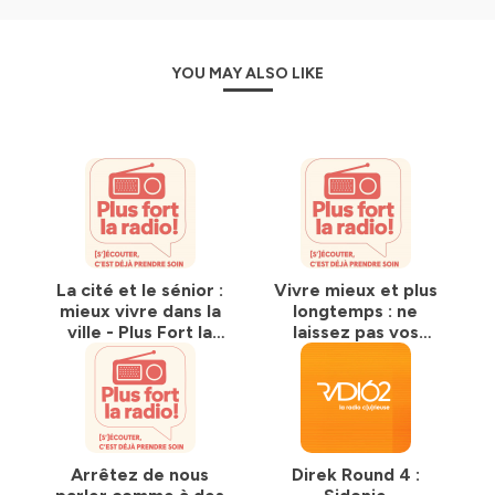
YOU MAY ALSO LIKE
La cité et le sénior :
Vivre mieux et plus
mieux vivre dans la
longtemps : ne
ville - Plus Fort la
laissez pas vos
Radio - emission 10
neurones au
fauteuil - Plus Fort
la Radio - emission
9
Arrêtez de nous
Direk Round 4 :