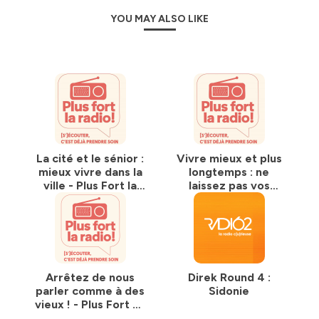
YOU MAY ALSO LIKE
La cité et le sénior :
Vivre mieux et plus
mieux vivre dans la
longtemps : ne
ville - Plus Fort la
laissez pas vos
Radio - emission 10
neurones au
fauteuil - Plus Fort
la Radio - emission
9
Arrêtez de nous
Direk Round 4 :
parler comme à des
Sidonie
vieux ! - Plus Fort La
radio - emission 8