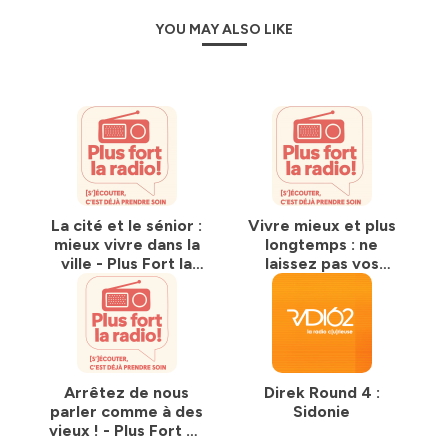
YOU MAY ALSO LIKE
La cité et le sénior :
Vivre mieux et plus
mieux vivre dans la
longtemps : ne
ville - Plus Fort la
laissez pas vos
Radio - emission 10
neurones au
fauteuil - Plus Fort
la Radio - emission
9
Arrêtez de nous
Direk Round 4 :
parler comme à des
Sidonie
vieux ! - Plus Fort La