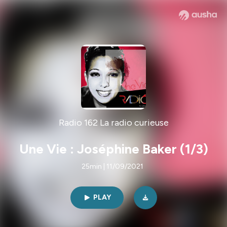
Radio 162 La radio curieuse
Une Vie : Joséphine Baker (1/3)
25min | 11/09/2021
PLAY