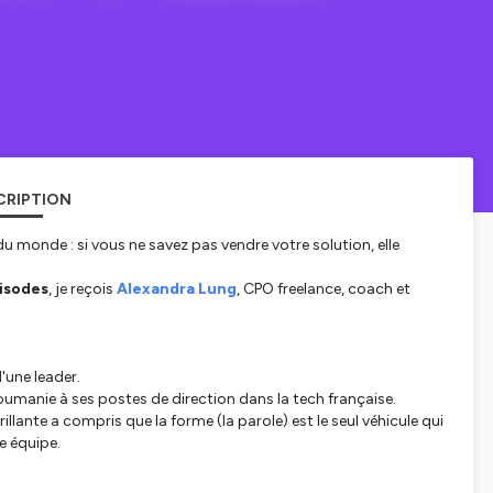
CRIPTION
 monde : si vous ne savez pas vendre votre solution, elle
pisodes
, je reçois
Alexandra Lung
, CPO freelance, coach et
'une leader.
umanie à ses postes de direction dans la tech française.
rillante a compris que la forme (la parole) est le seul véhicule qui
e équipe.