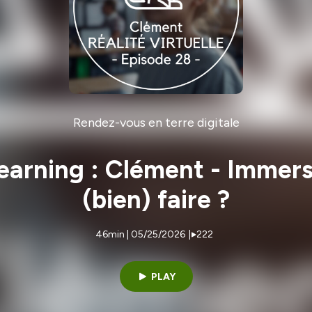
Rendez-vous en terre digitale
 Learning : Clément - Imme
(bien) faire ?
46min | 05/25/2026
|
222
PLAY