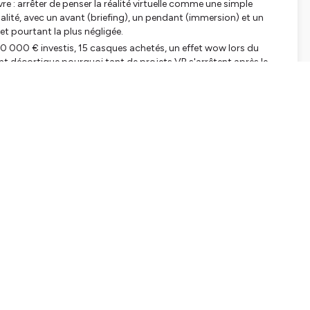
re : arrêter de penser la réalité virtuelle comme une simple
té, avec un avant (briefing), un pendant (immersion) et un
et pourtant la plus négligée.
50 000 € investis, 15 casques achetés, un effet wow lors du
nt décortique pourquoi tant de projets VR s'arrêtent après le
s le départ les formateurs, les services IT, les équipes
possible, Dangereux, Expensive : un filtre simple pour savoir si la
 si elle est juste un gadget technologique.
implifié, User Mapping Journey, aide à la sélection du matériel,
ils de terrain, accessibles via des QR codes dans le livre.
 réalité virtuelle, c'est un autre métier : moins de posture
tout, beaucoup de petites gouttes de sueur sur le front quand
son livre. Tentez votre chance via le questionnaire en lien dans le
pour tenter de gagner 1 livre :