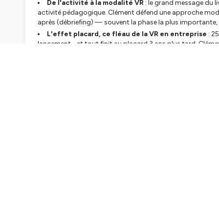
De l'activité à la modalité VR
: le grand message du liv
activité pédagogique. Clément défend une approche modali
après (débriefing) — souvent la phase la plus importante, 
L'effet placard, ce fléau de la VR en entreprise
: 2
lancement… et tout finit au placard 3 ans plus tard. Cléme
POC et donne ses clés pour dépasser cet écueil : intégrer dè
logistiques.
Le filtre RIDE pour choisir ses cas d'usage
: Rare, Im
VR a vraiment une plus-value pédagogique sur un projet, ou
Des canevas pratico-pratiques
: cahier des charges s
checklist formateur… Clément partage généreusement ses out
Le rôle (transformé) du formateur en VR
: animer en
sachante, plus d'accompagnement et de débriefing. Et sur
10 apprenants partent dans les murs en même temps.
🎁
Surprise
: Clément offre
2 exemplaires dédicacés
de 
post Linkedin.
Pour en savoir plus sur son livre et remplir le questionnaire 
https://immersivelearning.pauuse.fr/
🌐
Site internet
-
https://rdventerredigitale.com