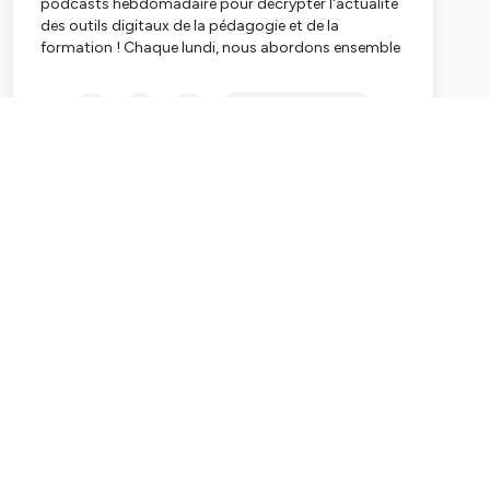
podcasts hebdomadaire pour décrypter l'actualité
des outils digitaux de la pédagogie et de la
formation ! Chaque lundi, nous abordons ensemble
tous les aspects d'un nouvel outil digital. Nous vous
proposons d'en découvrir ses usages
Subscribe
pédagogiques, ses astuces, ses aspects pratiques
et sa mise en œuvre en formation.
____________
Mais
Rendez-vous en terre digitale
, c'est aussi :
🧑‍💻 Un site internet augmenté où vous retrouverez
l'ensemble de nos podcasts, et des ressources
additionnelles pour chaque outil présenté :
https://www.rdventerredigitale.com/podcasts
🎉 Des éditions spéciales diverses et variées, dans
lesquelles nous abordons différents aspects du
Digital Learning et de la pédagogique :
https://www.rdventerredigitale.com/editions-
speciales
📌 Une offre de formation au podcasting, sur 2